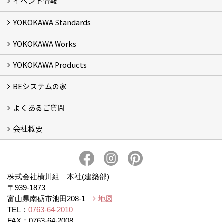
イベント情報
YOKOKAWA Standards
イベント予告
イベント報告
YOKOKAWA Works
基本理念 (2)
横川組の家造り
正しい耐震・制震の家
正しい断熱の家
S-grade
SS-grade
YOKOKAWA Products
フォトギャラリー
リフォーム専門部
新築・増築専門部
現場レポート
完工事例
お客様の声
横川組歩道除雪隊
『五本線』応援ページ！
BEシステムの家
窓ガラス遮熱・UVカット塗料【ゼロコート】
水回り再生コーティング【アクアリフレッシュ】
米杉羽目板【やすらぎ】
よくあるご質問
BEシステムの家 実績
BEシステムの家 概要
BEシステムの家 体感会レポート
ハウスオブザ高断熱受賞
会社概要
BEシステムについて
家造りの流れ
会社概要
アクセス
スタッフブログ
プライバシー・ポリシー
本社井口移転のお知らせ
株式会社横川組 本社(建築部)
〒939-1873
富山県南砺市池田208-1
地図
TEL：
0763-64-2010
FAX：0763-64-2008