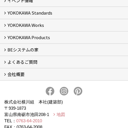
イベント情報
YOKOKAWA Standards
イベント予告
イベント報告
YOKOKAWA Works
基本理念 (2)
横川組の家造り
正しい耐震・制震の家
正しい断熱の家
S-grade
SS-grade
YOKOKAWA Products
フォトギャラリー
リフォーム専門部
新築・増築専門部
現場レポート
完工事例
お客様の声
横川組歩道除雪隊
『五本線』応援ページ！
BEシステムの家
窓ガラス遮熱・UVカット塗料【ゼロコート】
水回り再生コーティング【アクアリフレッシュ】
米杉羽目板【やすらぎ】
よくあるご質問
BEシステムの家 実績
BEシステムの家 概要
BEシステムの家 体感会レポート
ハウスオブザ高断熱受賞
会社概要
BEシステムについて
家造りの流れ
会社概要
アクセス
スタッフブログ
プライバシー・ポリシー
本社井口移転のお知らせ
株式会社横川組 本社(建築部)
〒939-1873
富山県南砺市池田208-1
地図
TEL：
0763-64-2010
FAX：0763-64-2008