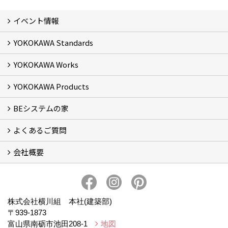
イベント情報
YOKOKAWA Standards
イベント予告
イベント報告
YOKOKAWA Works
基本理念 (2)
横川組の家造り
正しい耐震・制震の家
正しい断熱の家
S-grade
SS-grade
YOKOKAWA Products
フォトギャラリー
リフォーム専門部
新築・増築専門部
現場レポート
完工事例
お客様の声
横川組歩道除雪隊
『五本線』応援ページ！
BEシステムの家
窓ガラス遮熱・UVカット塗料【ゼロコート】
水回り再生コーティング【アクアリフレッシュ】
米杉羽目板【やすらぎ】
よくあるご質問
BEシステムの家 実績
BEシステムの家 概要
BEシステムの家 体感会レポート
ハウスオブザ高断熱受賞
会社概要
BEシステムについて
家造りの流れ
会社概要
アクセス
スタッフブログ
プライバシー・ポリシー
本社井口移転のお知らせ
株式会社横川組 本社(建築部)
〒939-1873
富山県南砺市池田208-1
地図