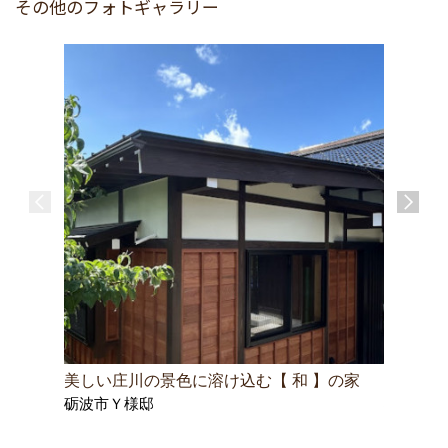
その他のフォトギャラリー
美しい庄川の景色に溶け込む【 和 】の家
住み慣れ
砺波市Ｙ様邸
砺波市T