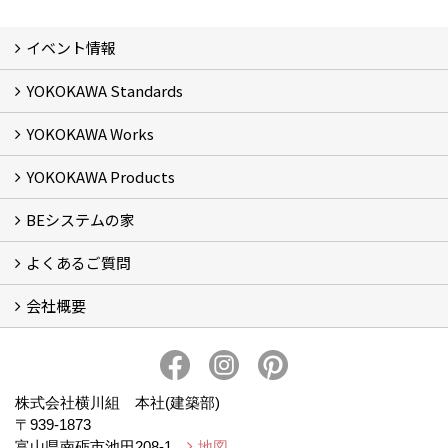
イベント情報
YOKOKAWA Standards
イベント予告
イベント報告
YOKOKAWA Works
基本理念 (2)
横川組の家造り
正しい耐震・制震の家
正しい断熱の家
S-grade
SS-grade
YOKOKAWA Products
フォトギャラリー
リフォーム専門部
新築・増築専門部
現場レポート
完工事例
お客様の声
横川組歩道除雪隊
『五本線』応援ページ！
BEシステムの家
窓ガラス遮熱・UVカット塗料【ゼロコート】
水回り再生コーティング【アクアリフレッシュ】
米杉羽目板【やすらぎ】
よくあるご質問
BEシステムの家 実績
BEシステムの家 概要
BEシステムの家 体感会レポート
ハウスオブザ高断熱受賞
会社概要
BEシステムについて
家造りの流れ
会社概要
アクセス
スタッフブログ
プライバシー・ポリシー
本社井口移転のお知らせ
株式会社横川組 本社(建築部)
〒939-1873
富山県南砺市池田208-1
地図