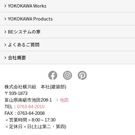
YOKOKAWA Works
基本理念 (2)
横川組の家造り
正しい耐震・制震の家
正しい断熱の家
S-grade
SS-grade
YOKOKAWA Products
フォトギャラリー
リフォーム専門部
新築・増築専門部
現場レポート
完工事例
お客様の声
横川組歩道除雪隊
『五本線』応援ページ！
BEシステムの家
窓ガラス遮熱・UVカット塗料【ゼロコート】
水回り再生コーティング【アクアリフレッシュ】
米杉羽目板【やすらぎ】
よくあるご質問
BEシステムの家 実績
BEシステムの家 概要
BEシステムの家 体感会レポート
ハウスオブザ高断熱受賞
会社概要
BEシステムについて
家造りの流れ
会社概要
アクセス
スタッフブログ
プライバシー・ポリシー
本社井口移転のお知らせ
株式会社横川組 本社(建築部)
〒939-1873
富山県南砺市池田208-1
地図
TEL：
0763-64-2010
FAX：0763-64-2008
＜営業時間＞8:00～17:30
＜定休日＞日(土は第二・第四)