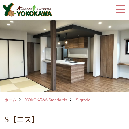
ホーム
YOKOKAWA Standards
S-grade
S【エス】