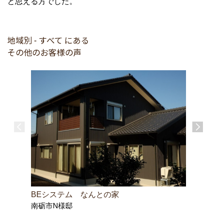
と思える方でした。
地域別 - すべて にある
その他のお客様の声
BEシステム なんとの家
Ｍ様邸大
南砺市N様邸
南砺市井