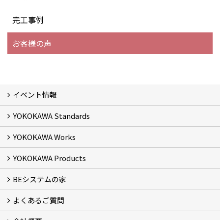
完工事例
お客様の声
イベント情報
YOKOKAWA Standards
イベント予告
イベント報告
YOKOKAWA Works
基本理念 (2)
横川組の家造り
正しい耐震・制震の家
正しい断熱の家
S-grade
SS-grade
YOKOKAWA Products
フォトギャラリー
リフォーム専門部
新築・増築専門部
現場レポート
完工事例
お客様の声
横川組歩道除雪隊
『五本線』応援ページ！
BEシステムの家
窓ガラス遮熱・UVカット塗料【ゼロコート】
水回り再生コーティング【アクアリフレッシュ】
米杉羽目板【やすらぎ】
よくあるご質問
BEシステムの家 実績
BEシステムの家 概要
BEシステムの家 体感会レポート
ハウスオブザ高断熱受賞