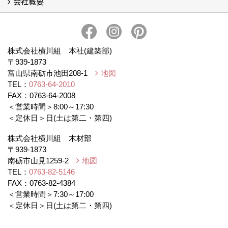
会社概要
BEシステムについて
家造りの流れ
会社概要
アクセス
スタッフブログ
プライバシー・ポリシー
本社井口移転のお知らせ
株式会社横川組 本社(建築部)
〒939-1873
富山県南砺市池田208-1
地図
TEL：
0763-64-2010
FAX：0763-64-2008
＜営業時間＞8:00～17:30
＜定休日＞日(土は第二・第四)
株式会社横川組 木材部
〒939-1873
南砺市山見1259-2
地図
TEL：
0763-82-5146
FAX：0763-82-4384
＜営業時間＞7:30～17:00
＜定休日＞日(土は第二・第四)