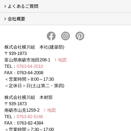
よくあるご質問
BEシステムの家 実績
BEシステムの家 概要
BEシステムの家 体感会レポート
ハウスオブザ高断熱受賞
会社概要
BEシステムについて
家造りの流れ
会社概要
アクセス
スタッフブログ
プライバシー・ポリシー
本社井口移転のお知らせ
株式会社横川組 本社(建築部)
〒939-1873
富山県南砺市池田208-1
地図
TEL：
0763-64-2010
FAX：0763-64-2008
＜営業時間＞8:00～17:30
＜定休日＞日(土は第二・第四)
株式会社横川組 木材部
〒939-1873
南砺市山見1259-2
地図
TEL：
0763-82-5146
FAX：0763-82-4384
＜営業時間＞7:30～17:00