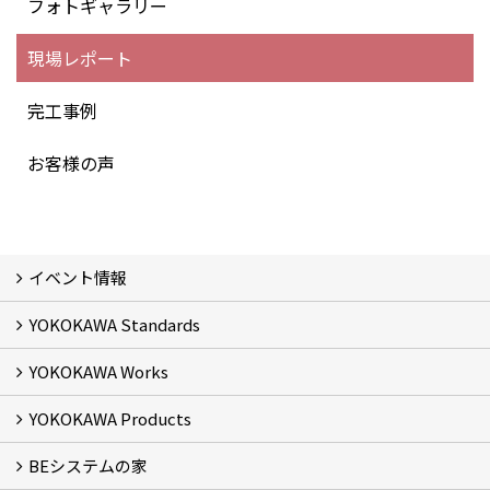
フォトギャラリー
現場レポート
完工事例
お客様の声
イベント情報
YOKOKAWA Standards
イベント予告
イベント報告
YOKOKAWA Works
基本理念 (2)
横川組の家造り
正しい耐震・制震の家
正しい断熱の家
S-grade
SS-grade
YOKOKAWA Products
フォトギャラリー
リフォーム専門部
新築・増築専門部
現場レポート
完工事例
お客様の声
横川組歩道除雪隊
『五本線』応援ページ！
BEシステムの家
窓ガラス遮熱・UVカット塗料【ゼロコート】
水回り再生コーティング【アクアリフレッシュ】
米杉羽目板【やすらぎ】