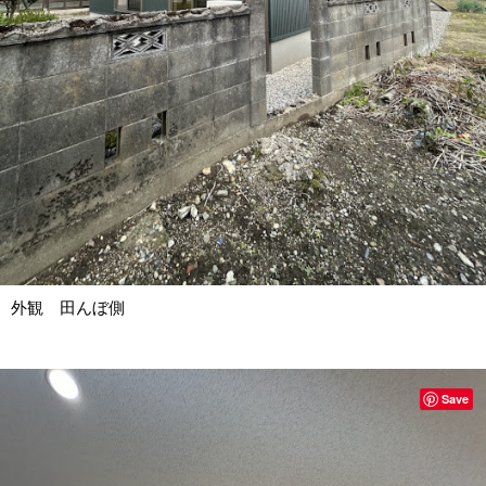
外観 田んぼ側
Save