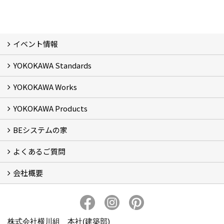
イベント情報
YOKOKAWA Standards
イベント予告
イベント報告
YOKOKAWA Works
基本理念 (2)
横川組の家造り
正しい耐震・制震の家
正しい断熱の家
S-grade
SS-grade
YOKOKAWA Products
フォトギャラリー
リフォーム専門部
新築・増築専門部
現場レポート
完工事例
お客様の声
横川組歩道除雪隊
『五本線』応援ページ！
BEシステムの家
窓ガラス遮熱・UVカット塗料【ゼロコート】
水回り再生コーティング【アクアリフレッシュ】
米杉羽目板【やすらぎ】
よくあるご質問
BEシステムの家 実績
BEシステムの家 概要
BEシステムの家 体感会レポート
ハウスオブザ高断熱受賞
会社概要
BEシステムについて
家造りの流れ
会社概要
アクセス
スタッフブログ
プライバシー・ポリシー
本社井口移転のお知らせ
株式会社横川組 本社(建築部)