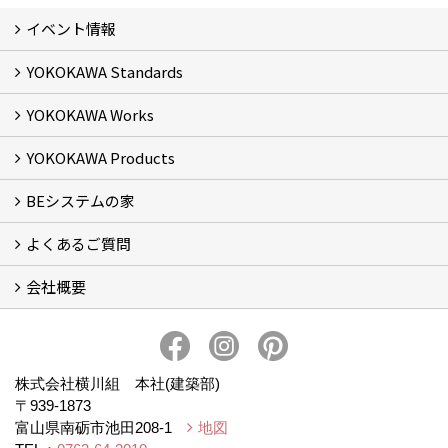
イベント情報
YOKOKAWA Standards
イベント予告
イベント報告
YOKOKAWA Works
基本理念 (2)
横川組の家造り
正しい耐震・制震の家
正しい断熱の家
S-grade
SS-grade
YOKOKAWA Products
フォトギャラリー
リフォーム専門部
新築・増築専門部
現場レポート
完工事例
お客様の声
横川組歩道除雪隊
『五本線』応援ページ！
BEシステムの家
窓ガラス遮熱・UVカット塗料【ゼロコート】
水回り再生コーティング【アクアリフレッシュ】
米杉羽目板【やすらぎ】
よくあるご質問
BEシステムの家 実績
BEシステムの家 概要
BEシステムの家 体感会レポート
ハウスオブザ高断熱受賞
会社概要
BEシステムについて
家造りの流れ
会社概要
アクセス
スタッフブログ
プライバシー・ポリシー
本社井口移転のお知らせ
株式会社横川組 本社(建築部)
〒939-1873
富山県南砺市池田208-1
地図