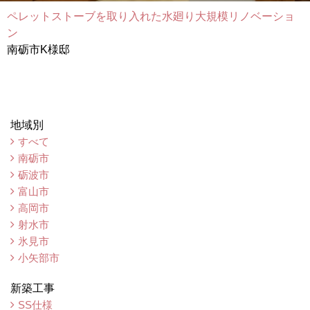
ペレットストーブを取り入れた水廻り大規模リノベーショ
ン
南砺市K様邸
地域別
すべて
南砺市
砺波市
富山市
高岡市
射水市
氷見市
小矢部市
新築工事
SS仕様