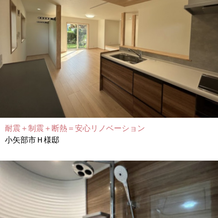
耐震＋制震＋断熱＝安心リノベーション
小矢部市Ｈ様邸