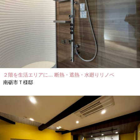
２階を生活エリアに… 断熱・遮熱・水廻りリノベ
南砺市Ｔ様邸