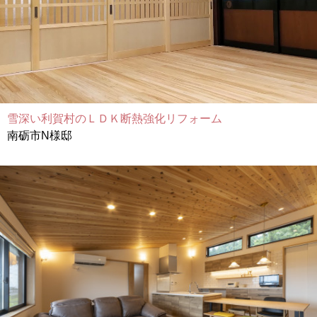
雪深い利賀村のＬＤＫ断熱強化リフォーム
南砺市N様邸