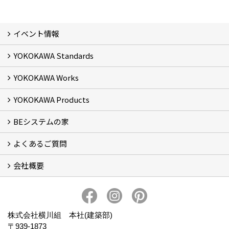
イベント情報
YOKOKAWA Standards
イベント予告
イベント報告
YOKOKAWA Works
基本理念 (2)
横川組の家造り
正しい耐震・制震の家
正しい断熱の家
S-grade
SS-grade
YOKOKAWA Products
フォトギャラリー
リフォーム専門部
新築・増築専門部
現場レポート
完工事例
お客様の声
横川組歩道除雪隊
『五本線』応援ページ！
BEシステムの家
窓ガラス遮熱・UVカット塗料【ゼロコート】
水回り再生コーティング【アクアリフレッシュ】
米杉羽目板【やすらぎ】
よくあるご質問
BEシステムの家 実績
BEシステムの家 概要
BEシステムの家 体感会レポート
ハウスオブザ高断熱受賞
会社概要
BEシステムについて
家造りの流れ
会社概要
アクセス
スタッフブログ
プライバシー・ポリシー
本社井口移転のお知らせ
株式会社横川組 本社(建築部)
〒939-1873