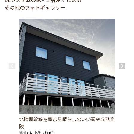
その他のフォトギャラリー
北陸新幹線を望む見晴らしのいい家＠呉羽丘
木彫りの
陵
家
富山市北代S様邸
南砺市H