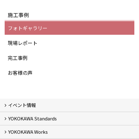
施工事例
フォトギャラリー
現場レポート
完工事例
お客様の声
イベント情報
YOKOKAWA Standards
イベント予告
イベント報告
YOKOKAWA Works
基本理念 (2)
横川組の家造り
正しい耐震・制震の家
正しい断熱の家
S-grade
SS-grade