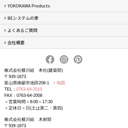
YOKOKAWA Products
フォトギャラリー
リフォーム専門部
新築・増築専門部
現場レポート
完工事例
お客様の声
横川組歩道除雪隊
『五本線』応援ページ！
BEシステムの家
窓ガラス遮熱・UVカット塗料【ゼロコート】
水回り再生コーティング【アクアリフレッシュ】
米杉羽目板【やすらぎ】
よくあるご質問
BEシステムの家 実績
BEシステムの家 概要
BEシステムの家 体感会レポート
ハウスオブザ高断熱受賞
会社概要
BEシステムについて
家造りの流れ
会社概要
アクセス
スタッフブログ
プライバシー・ポリシー
本社井口移転のお知らせ
株式会社横川組 本社(建築部)
〒939-1873
富山県南砺市池田208-1
地図
TEL：
0763-64-2010
FAX：0763-64-2008
＜営業時間＞8:00～17:30
＜定休日＞日(土は第二・第四)
株式会社横川組 木材部
〒939-1873