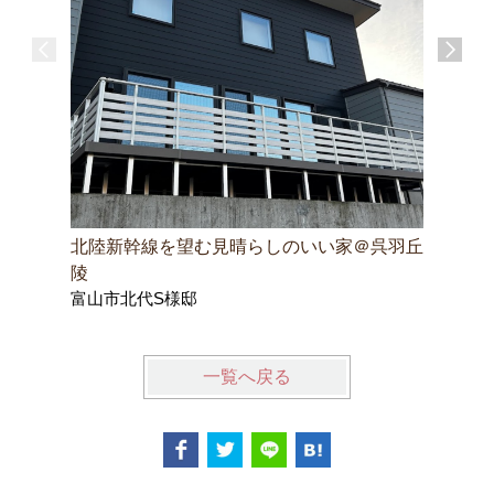
北陸新幹線を望む見晴らしのいい家＠呉羽丘
木彫りの
陵
家
富山市北代S様邸
南砺市H
一覧へ戻る