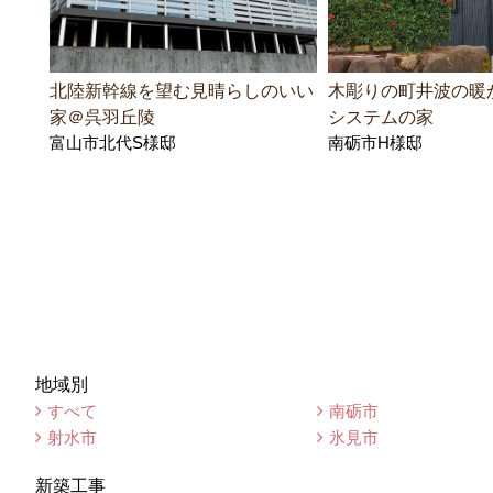
北陸新幹線を望む見晴らしのいい
木彫りの町井波の暖
家＠呉羽丘陵
システムの家
富山市北代S様邸
南砺市H様邸
地域別
すべて
南砺市
射水市
氷見市
新築工事