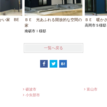
かい家 BE
ＢＥ 光あふれる開放的な空間の
ＢＥ 暖か
高岡市Ｓ様邸
家
南砺市Ｉ様邸
一覧へ戻る
砺波市
富山市
小矢部市