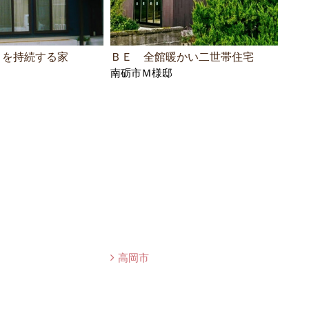
さを持続する家
ＢＥ 全館暖かい二世帯住宅
ＢＥ
南砺市Ｍ様邸
パク
南砺
高岡市