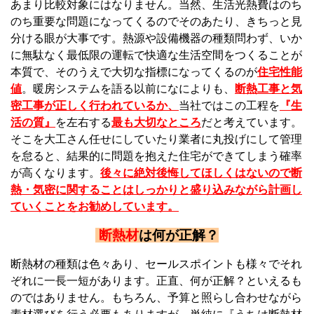
あまり比較対象にはなりません。当然、生活光熱費はのち
のち重要な問題になってくるのでそのあたり、きちっと見
分ける眼が大事です。熱源や設備機器の種類問わず、いか
に無駄なく最低限の運転で快適な生活空間をつくることが
本質で、そのうえで大切な指標になってくるのが
住宅性能
値
。
暖房システムを語る以前になによりも、
断熱工事と気
密工事が正しく行われているか、
当社ではこの工程を
『
生
活の質』
を左右する
最も大切なところ
だと考えています
。
そこを大工さん任せにしていたり業者に丸投げにして管理
を怠ると、結果的に問題を抱えた住宅ができてしまう確率
が高くなります。
後々に絶対後悔してほしくはないので断
熱・気密に関することはしっかりと盛り込みながら計画し
ていくことをお勧めしています。
断熱材
は何が正解？
断熱材の種類は色々あり、セールスポイントも様々でそれ
ぞれに一長一短があります。正直、何が正解？といえるも
のではありません。もちろん、予算と照らし合わせながら