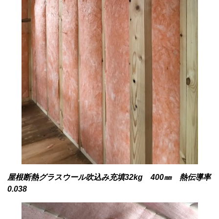
屋根断熱グラスウール吹込み充填32kg 400㎜ 熱伝導率
0.038