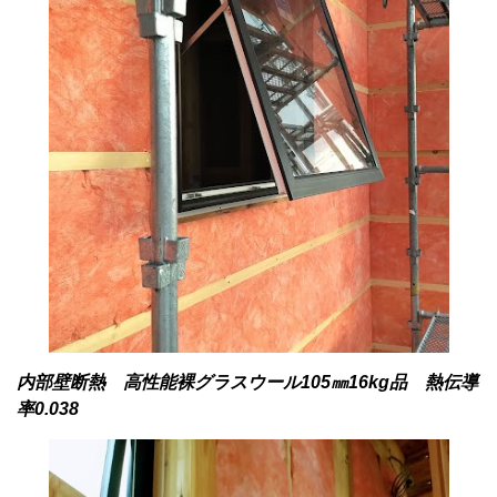
内部壁断熱 高性能裸グラスウール105㎜16kg品 熱伝導
率0.038