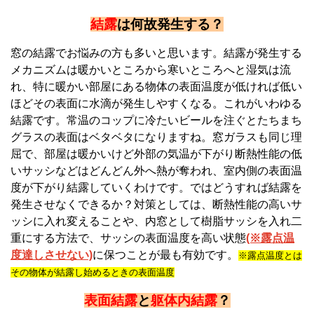
結露
は何故発生する？
窓の結露でお悩みの方も多いと思います。結露が発生する
メカニズムは暖かいところから寒いところへと湿気は流
れ、特に暖かい部屋にある物体の表面温度が低ければ低い
ほどその表面に水滴が発生しやすくなる。これがいわゆる
結露です。常温のコップに冷たいビールを注ぐとたちまち
グラスの表面はベタベタになりますね。窓ガラスも同じ理
屈で、部屋は暖かいけど外部の気温が下がり断熱性能の低
いサッシなどはどんどん外へ熱が奪われ、室内側の表面温
度が下がり結露していくわけです。ではどうすれば結露を
発生させなくできるか？対策としては、断熱性能の高いサ
ッシに入れ変えることや、内窓として樹脂サッシを入れ二
重にする方法で、サッシの表面温度を高い状態
(※露点温
度達しさせない)
に保つことが最も有効です。
※露点温度とは
その物体が結露し始めるときの表面温度
表面結露
と
躯体内結露
？