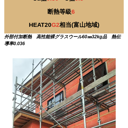
断熱等級
6
HEAT20
G2
相当(富山地域)
外部付加断熱 高性能裸グラスウール60㎜32kg品 熱伝
導率0.036