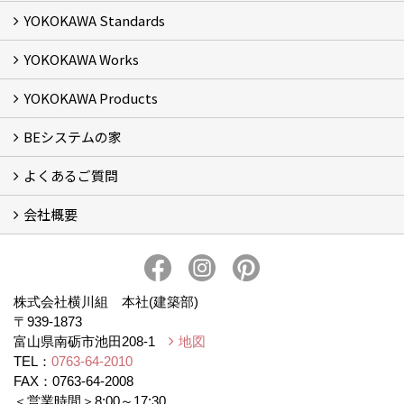
YOKOKAWA Standards
イベント予告
イベント報告
YOKOKAWA Works
基本理念 (2)
横川組の家造り
正しい耐震・制震の家
正しい断熱の家
S-grade
SS-grade
YOKOKAWA Products
フォトギャラリー
リフォーム専門部
新築・増築専門部
現場レポート
完工事例
お客様の声
横川組歩道除雪隊
『五本線』応援ページ！
BEシステムの家
窓ガラス遮熱・UVカット塗料【ゼロコート】
水回り再生コーティング【アクアリフレッシュ】
米杉羽目板【やすらぎ】
よくあるご質問
BEシステムの家 実績
BEシステムの家 概要
BEシステムの家 体感会レポート
ハウスオブザ高断熱受賞
会社概要
BEシステムについて
家造りの流れ
会社概要
アクセス
スタッフブログ
プライバシー・ポリシー
本社井口移転のお知らせ
株式会社横川組 本社(建築部)
〒939-1873
富山県南砺市池田208-1
地図
TEL：
0763-64-2010
FAX：0763-64-2008
＜営業時間＞8:00～17:30