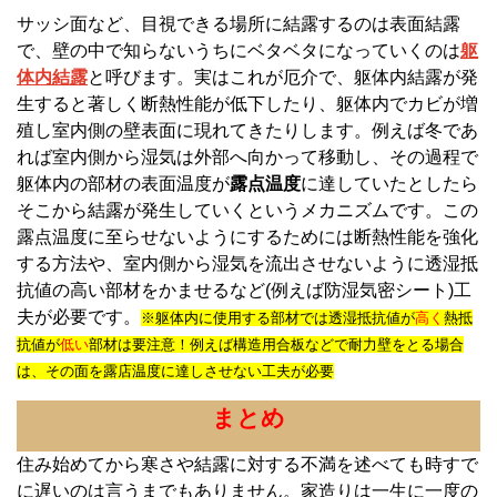
サッシ面など、目視できる場所に結露するのは表面結露
で、壁の中で知らないうちにベタベタになっていくのは
躯
体内結露
と呼びます。実はこれが厄介で、躯体内結露が発
生すると著しく断熱性能が低下したり、躯体内でカビが増
殖し室内側の壁表面に現れてきたりします。例えば冬であ
れば室内側から湿気は外部へ向かって移動し、その過程で
躯体内の部材の表面温度が
露点温度
に達していたとしたら
そこから結露が発生していくというメカニズムです。この
露点温度に至らせないようにするためには断熱性能を強化
する方法や、室内側から湿気を流出させないように透湿抵
抗値の高い部材をかませるなど(例えば防湿気密シート)工
夫が必要です。
※躯体内に使用する部材では透湿抵抗値が
高く
熱抵
抗値が
低い
部材は要注意！例えば構造用合板などで耐力壁をとる場合
は、その面を露店温度に達しさせない工夫が必要
まとめ
住み始めてから寒さや結露に対する不満を述べても時すで
に遅いのは言うまでもありません。家造りは一生に一度の