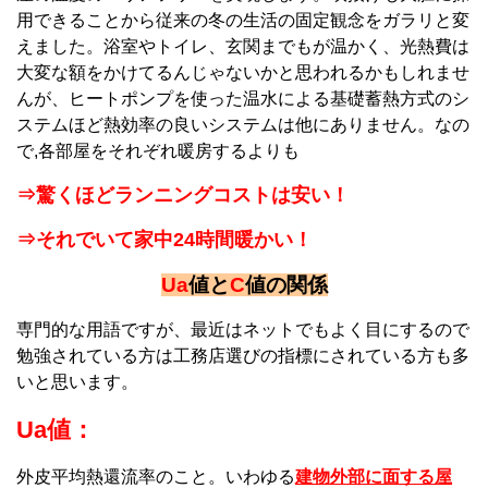
用できることから従来の冬の生活の固定観念をガラリと変
えました。浴室やトイレ、玄関までもが温かく、光熱費は
大変な額をかけてるんじゃないかと思われるかもしれませ
んが、ヒートポンプを使った温水による基礎蓄熱方式のシ
ステムほど熱効率の良いシステムは他にありません。なの
で,各部屋をそれぞれ暖房するよりも
⇒驚くほどランニングコストは安い！
⇒それでいて家中24時間暖かい！
Ua
値と
C
値の関係
専門的な用語ですが、最近はネットでもよく目にするので
勉強されている方は工務店選びの指標にされている方も多
いと思います。
Ua値：
外皮平均熱還流率のこと。いわゆる
建物外部に面する屋