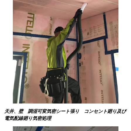
天井、壁 調湿可変気密シート張り コンセント廻り及び
電気配線廻り気密処理