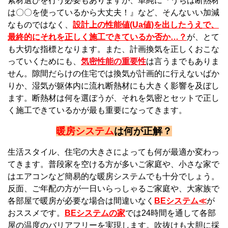
素材選びを行う必要もありますが、単純に『うちは断熱材
は〇〇を使っているから大丈夫！』など、そんないい加減
なものではなく、
設計上の性能値(Ua値)を出したうえで、
最終的にそれを正しく施工できているか否か…？
が、とて
も大切な指標となります。また、計画換気を正しくおこな
っていくためにも、
気密性能の重要性
は言うまでもありま
せん。隙間だらけの住宅では換気が計画的に行えないばか
りか、湿気が躯体内に流れ断熱材にも大きく影響を及ぼし
ます。断熱材は何を選ぼうが、それを気密とセットで正し
く施工できているかが最も重要になってきます。
暖房システム
は何が正解？
生活スタイル、住宅の大きさによっても何が最適か変わっ
てきます。普段家を空ける方が多いご家庭や、小さな家で
はエアコンなど簡易的な暖房システムでも十分でしょう。
反面、ご年配の方が一日いらっしゃるご家庭や、大家族で
各部屋で暖房が必要な場合は間違いなく
BEシステム≪
が
おススメです。
BEシステムの家
では24時間を通して各部
屋の温度のバリアフリーを実現します。吹抜けも大胆に採