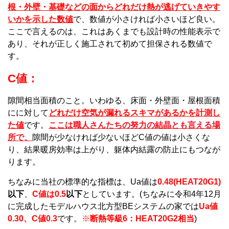
根・外壁・基礎などの面からどれだけ熱が逃げていきやす
いかを示した数値
で、数値が小さければ小さいほど良い。
ここで言えるのは、これはあくまでも設計時の性能表示で
あり、それが正しく施工されて初めて担保される数値で
す。
C値：
隙間相当面積のこと。いわゆる、床面・外壁面・屋根面積
にに対して
どれだけ空気が漏れるスキマがあるかを計測し
た値
です。
ここは職人さんたちの努力の結晶とも言える場
所で、
隙間が少なければ少ないほどC値の値は小さくな
り、結果暖房効率は上がり、躯体内結露の防止にもつなが
ります。
ちなみに当社の標準的な指標は、Ua値は
0.48(HEAT20G1)
以下
、
C値は0.5
以下
として
います。
(ちなみに令和4年12月
に完成したモデルハウス北方型BEシステムの家では
Ua値
0.30、C値0.3
です。
※
断熱等級6：HEAT20G2相当
)