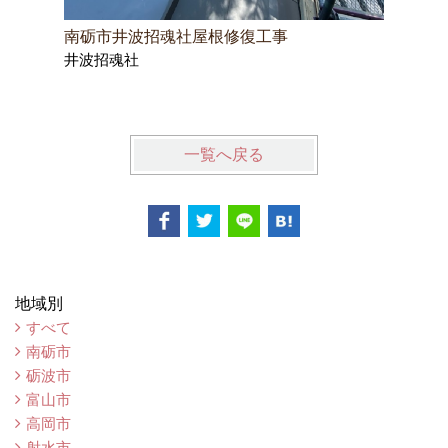
南砺市井波招魂社屋根修復工事
民宿 古
井波招魂社
南砺市古
一覧へ戻る
地域別
すべて
南砺市
砺波市
富山市
高岡市
射水市