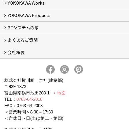
YOKOKAWA Works
基本理念 (2)
横川組の家造り
正しい耐震・制震の家
正しい断熱の家
S-grade
SS-grade
YOKOKAWA Products
フォトギャラリー
リフォーム専門部
新築・増築専門部
現場レポート
完工事例
お客様の声
横川組歩道除雪隊
『五本線』応援ページ！
BEシステムの家
窓ガラス遮熱・UVカット塗料【ゼロコート】
水回り再生コーティング【アクアリフレッシュ】
米杉羽目板【やすらぎ】
よくあるご質問
BEシステムの家 実績
BEシステムの家 概要
BEシステムの家 体感会レポート
ハウスオブザ高断熱受賞
会社概要
BEシステムについて
家造りの流れ
会社概要
アクセス
スタッフブログ
プライバシー・ポリシー
本社井口移転のお知らせ
株式会社横川組 本社(建築部)
〒939-1873
富山県南砺市池田208-1
地図
TEL：
0763-64-2010
FAX：0763-64-2008
＜営業時間＞8:00～17:30
＜定休日＞日(土は第二・第四)