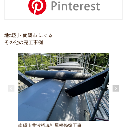
地域別 - 南砺市 にある
その他の完工事例
南砺市井波招魂社屋根修復工事
民宿 古