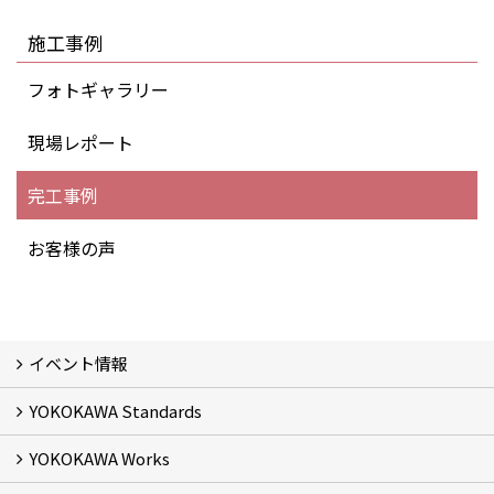
施工事例
フォトギャラリー
現場レポート
完工事例
お客様の声
イベント情報
YOKOKAWA Standards
イベント予告
イベント報告
YOKOKAWA Works
基本理念 (2)
横川組の家造り
正しい耐震・制震の家
正しい断熱の家
S-grade
SS-grade