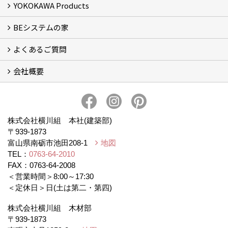
YOKOKAWA Products
フォトギャラリー
リフォーム専門部
新築・増築専門部
現場レポート
完工事例
お客様の声
横川組歩道除雪隊
『五本線』応援ページ！
BEシステムの家
窓ガラス遮熱・UVカット塗料【ゼロコート】
水回り再生コーティング【アクアリフレッシュ】
米杉羽目板【やすらぎ】
よくあるご質問
BEシステムの家 実績
BEシステムの家 概要
BEシステムの家 体感会レポート
ハウスオブザ高断熱受賞
会社概要
BEシステムについて
家造りの流れ
会社概要
アクセス
スタッフブログ
プライバシー・ポリシー
本社井口移転のお知らせ
株式会社横川組 本社(建築部)
〒939-1873
富山県南砺市池田208-1
地図
TEL：
0763-64-2010
FAX：0763-64-2008
＜営業時間＞8:00～17:30
＜定休日＞日(土は第二・第四)
株式会社横川組 木材部
〒939-1873