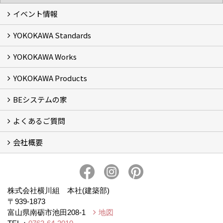
イベント情報
YOKOKAWA Standards
イベント予告
イベント報告
YOKOKAWA Works
基本理念 (2)
横川組の家造り
正しい耐震・制震の家
正しい断熱の家
S-grade
SS-grade
YOKOKAWA Products
フォトギャラリー
リフォーム専門部
新築・増築専門部
現場レポート
完工事例
お客様の声
横川組歩道除雪隊
『五本線』応援ページ！
BEシステムの家
窓ガラス遮熱・UVカット塗料【ゼロコート】
水回り再生コーティング【アクアリフレッシュ】
米杉羽目板【やすらぎ】
よくあるご質問
BEシステムの家 実績
BEシステムの家 概要
BEシステムの家 体感会レポート
ハウスオブザ高断熱受賞
会社概要
BEシステムについて
家造りの流れ
会社概要
アクセス
スタッフブログ
プライバシー・ポリシー
本社井口移転のお知らせ
株式会社横川組 本社(建築部)
〒939-1873
富山県南砺市池田208-1
地図