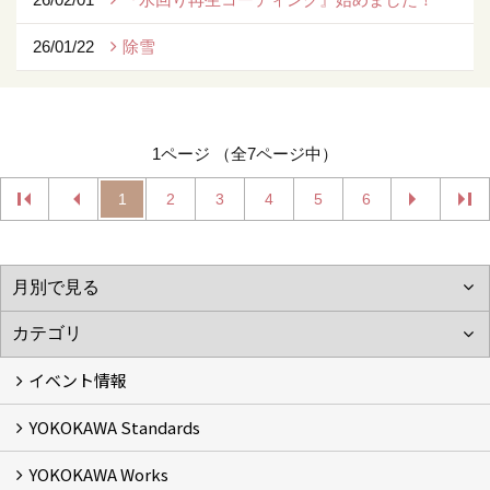
26/01/22
除雪
1ページ （全7ページ中）
1
2
3
4
5
6
イベント情報
YOKOKAWA Standards
イベント予告
イベント報告
YOKOKAWA Works
基本理念 (2)
横川組の家造り
正しい耐震・制震の家
正しい断熱の家
S-grade
SS-grade