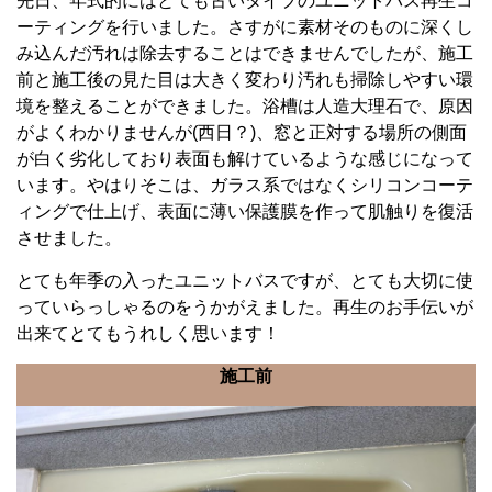
先日、年式的にはとても古いタイプのユニットバス再生コ
ーティングを行いました。さすがに素材そのものに深くし
み込んだ汚れは除去することはできませんでしたが、施工
前と施工後の見た目は大きく変わり汚れも掃除しやすい環
境を整えることができました。浴槽は人造大理石で、原因
がよくわかりませんが(西日？)、窓と正対する場所の側面
が白く劣化しており表面も解けているような感じになって
います。やはりそこは、ガラス系ではなくシリコンコーテ
ィングで仕上げ、表面に薄い保護膜を作って肌触りを復活
させました。
とても年季の入ったユニットバスですが、とても大切に使
っていらっしゃるのをうかがえました。再生のお手伝いが
出来てとてもうれしく思います！
施工前