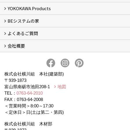
YOKOKAWA Products
フォトギャラリー
リフォーム専門部
新築・増築専門部
現場レポート
完工事例
お客様の声
横川組歩道除雪隊
『五本線』応援ページ！
BEシステムの家
窓ガラス遮熱・UVカット塗料【ゼロコート】
水回り再生コーティング【アクアリフレッシュ】
米杉羽目板【やすらぎ】
よくあるご質問
BEシステムの家 実績
BEシステムの家 概要
BEシステムの家 体感会レポート
ハウスオブザ高断熱受賞
会社概要
BEシステムについて
家造りの流れ
会社概要
アクセス
スタッフブログ
プライバシー・ポリシー
本社井口移転のお知らせ
株式会社横川組 本社(建築部)
〒939-1873
富山県南砺市池田208-1
地図
TEL：
0763-64-2010
FAX：0763-64-2008
＜営業時間＞8:00～17:30
＜定休日＞日(土は第二・第四)
株式会社横川組 木材部